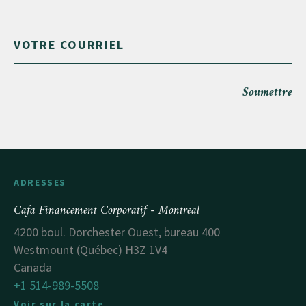
Soumettre
ADRESSES
Cafa Financement Corporatif - Montreal
4200 boul. Dorchester Ouest, bureau 400
Westmount (Québec) H3Z 1V4
Canada
+1 514-989-5508
Voir sur la carte