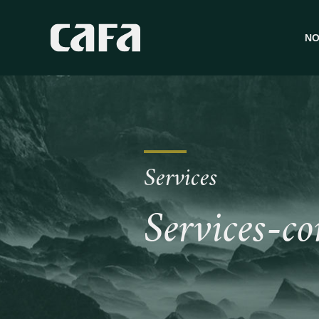
NO
V
A
R
T
Services
F
S
Services-co