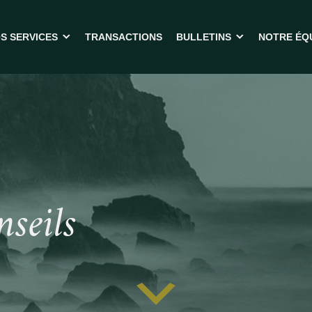
S SERVICES
TRANSACTIONS
BULLETINS
NOTRE ÉQ
ENDRE VOTRE ENTREPRISE
BULLETINS
CHETER UNE ENTREPRISE
OUTILS
ACHAT PAR DIRECTION (MBO)
FOIRE AUX QUESTIONS
RANSACTIONS TRANSFRONTALIÈRES
INANCEMENT
ERVICES-CONSEILS
nseils