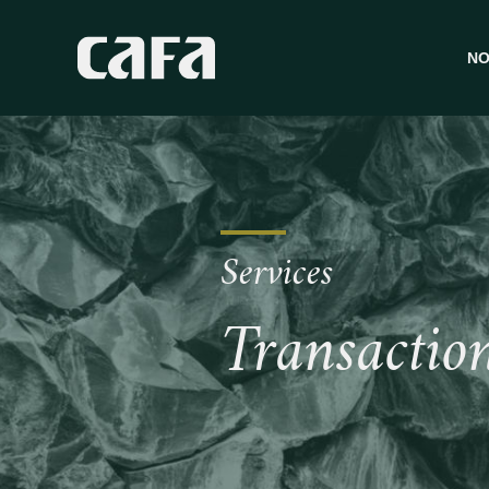
NO
V
A
R
T
Services
F
S
Transaction