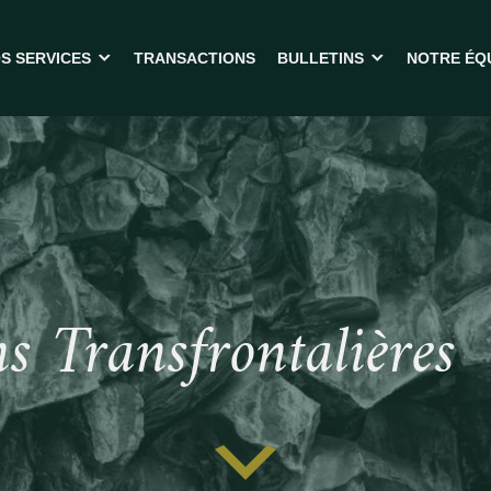
S SERVICES
TRANSACTIONS
BULLETINS
NOTRE ÉQ
ENDRE VOTRE ENTREPRISE
BULLETINS
CHETER UNE ENTREPRISE
OUTILS
ACHAT PAR DIRECTION (MBO)
FOIRE AUX QUESTIONS
RANSACTIONS TRANSFRONTALIÈRES
INANCEMENT
ERVICES-CONSEILS
s Transfrontalières