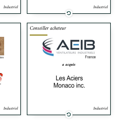
risienne
Industriel
Industriel
Conseiller acheteur
aires de
Cafa a assisté AEIB, société
ation de
française spécialiste des systèmes de
 vente de
ventilation, à négocier l’acquisition
HHP inc.
et le financement de Les Aciers
Monaco, afin de s’implanter au
a acquis
Canada.
Industriel
Industriel