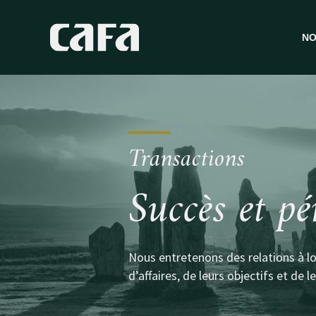
NO
V
A
R
T
Transactions
F
Succès et pé
S
Nous entretenons des relations à l
d’affaires, de leurs objectifs et de l