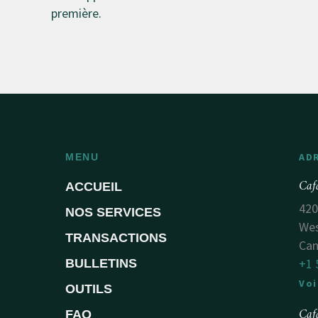
première.
AD
MENU
Caf
ACCUEIL
420
NOS SERVICES
Wes
TRANSACTIONS
Ca
+1 
BULLETINS
Voi
OUTILS
Caf
FAQ