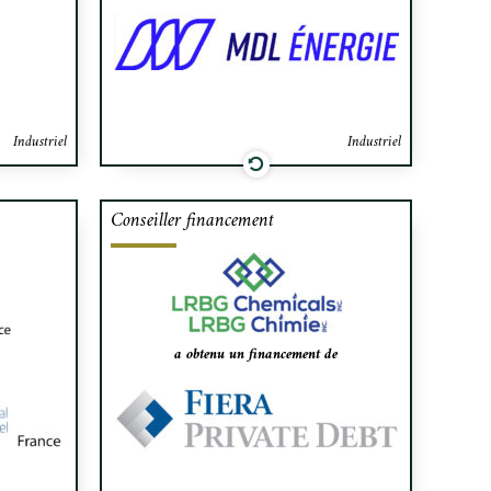
ulés par
Services (IPS), une entreprise en
IML pour
portefeuille de Searchlight Partners.
 Plastics
a, USA).
Industriel
Industriel
Conseiller financement
onseiller
Cafa a agi à titre de conseiller
oupement
financier exclusif de LRBG
H Métal,
Chemicals, un manufacturier de
ption, la
résines adhésives, dans l’obtention
ouvrages
du financement nécessaire au rachat
a obtenu un financement de
s, garde-
et la vente d’actions entre associés
otections
auprès de Fiera Dette Privée.
ion de la
Indutriel