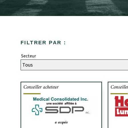
FILTRER PAR :
Secteur
Conseiller acheteur
Conseille
Cafa a conseillé Medical
Cafa a
Consolidated Inc., une société affiliée
ses a
à SDP Inc., fabricant d’éponges et
pansements pour salle d’opération
com
dans son acquisition de Colorado
a acquis