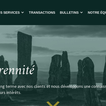
S SERVICES
TRANSACTIONS
BULLETINS
NOTRE ÉQ
ENDRE VOTRE ENTREPRISE
BULLETINS
CHETER UNE ENTREPRISE
OUTILS
ACHAT PAR DIRECTION (MBO)
FOIRE AUX QUESTIONS
RANSACTIONS TRANSFRONTALIÈRES
INANCEMENT
rennité
ERVICES-CONSEILS
ong terme avec nos clients et nous développons une connais
eurs intérêts.