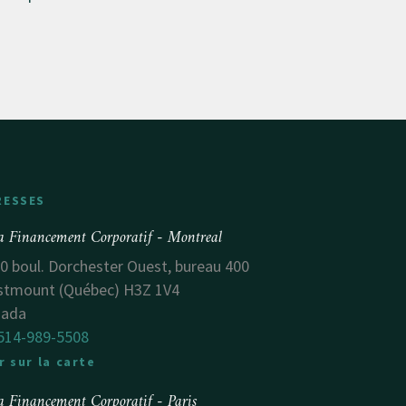
RESSES
a Financement Corporatif - Montreal
0 boul. Dorchester Ouest, bureau 400
tmount (Québec) H3Z 1V4
nada
514-989-5508
r sur la carte
a Financement Corporatif - Paris